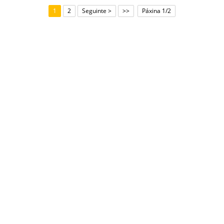
1
2
Seguinte >
>>
Páxina 1/2